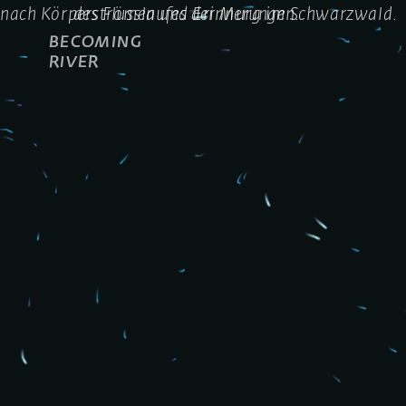
nach Körperströmen und Erinnerungen.
des Flusslaufes der Murg im Schwarzwald.
BECOMING
RIVER