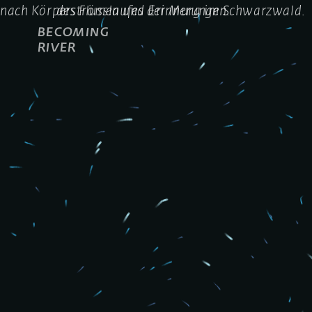
nach Körperströmen und Erinnerungen.
des Flusslaufes der Murg im Schwarzwald.
BECOMING
RIVER